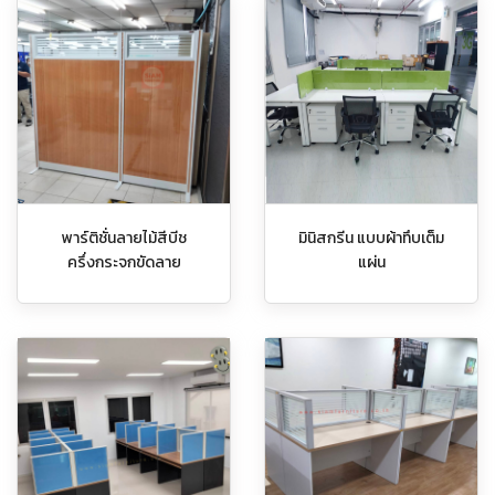
พาร์ติชั่นลายไม้สีบีช
มินิสกรีน แบบผ้าทึบเต็ม
ครึ่งกระจกขัดลาย
แผ่น