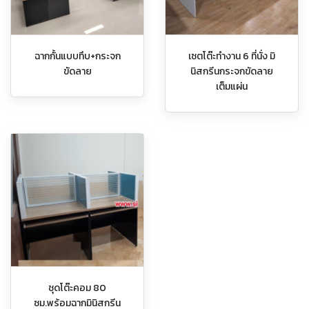
ฉากกั้นแบบทึบ+กระจก
เซตโต๊ะทำงาน 6 ที่นั่ง มิ
ขัดลาย
นิสกรีนกระจกขัดลาย
เต็มแผ่น
ชุดโต๊ะคอม 80
ซม.พร้อมฉากมินิสกรีน