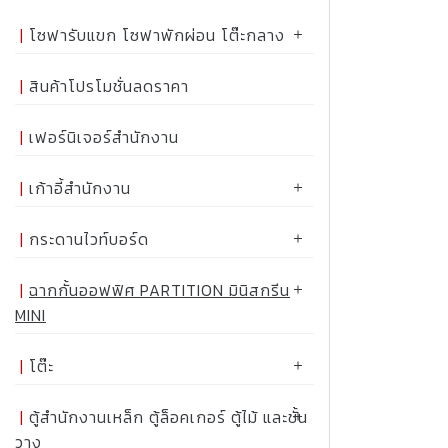
โซฟารับแขก โซฟาพักผ่อน โต๊ะกลาง
สินค้าโปรโมชั่นลดราคา
เฟอร์นิเจอร์สำนักงาน
เก้าอี้สำนักงาน
กระดานไวท์บอร์ด
ฉากกั้นออฟฟิศ PARTITION มินิสกรีน
MINI
โต๊ะ
ตู้สำนักงานเหล็ก ตู้ล็อคเกอร์ ตู้ไม้ และชั้น
วาง