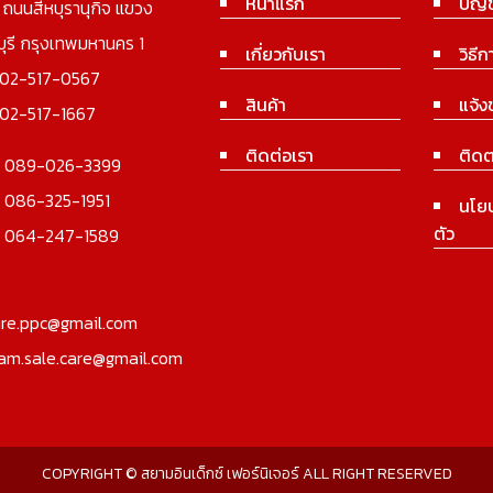
หน้าแรก
บัญช
3 ถนนสีหบุรานุกิจ แขวง
นบุรี กรุงเทพมหานคร 1
เกี่ยวกับเรา
วิธีก
02-517-0567
สินค้า
แจ้ง
02-517-1667
ติดต่อเรา
ติดต
:
089-026-3399
:
086-325-1951
นโย
ตัว
:
064-247-1589
ure.ppc@gmail.com
iam.sale.care@gmail.com
COPYRIGHT © สยามอินเด็กซ์ เฟอร์นิเจอร์ ALL RIGHT RESERVED