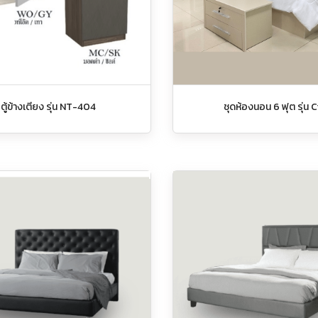
ตู้ข้างเตียง รุ่น NT-404
ชุดห้องนอน 6 ฟุต รุ่น C