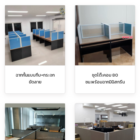
ฉากกั้นแบบทึบ+กระจก
ชุดโต๊ะคอม 80
ขัดลาย
ซม.พร้อมฉากมินิสกรีน