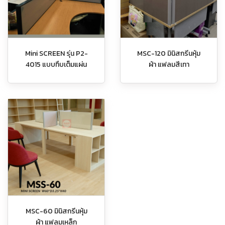
Mini SCREEN รุ่น P2-
MSC-120 มินิสกรีนหุ้ม
4015 แบบทึบเต็มแผ่น
ผ้า แฟลมสีเทา
MSC-60 มินิสกรีนหุ้ม
ผ้า แฟลมเหล็ก