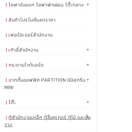
โซฟารับแขก โซฟาพักผ่อน โต๊ะกลาง
สินค้าโปรโมชั่นลดราคา
เฟอร์นิเจอร์สำนักงาน
เก้าอี้สำนักงาน
กระดานไวท์บอร์ด
ฉากกั้นออฟฟิศ PARTITION มินิสกรีน
MINI
โต๊ะ
ตู้สำนักงานเหล็ก ตู้ล็อคเกอร์ ตู้ไม้ และชั้น
วาง