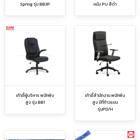
Spring รุ่น BB3P
หนัง PU สีดำ
เก้าอี้ผู้บริหาร พนักพิง
เก้าอี้สำนักงาน พนักพิง
สูง รุ่น BB1
สูง มีที่ท้าวแขน
รุ่นPD/H