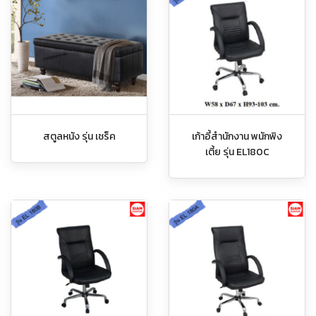
สตูลหนัง รุ่น เชร็ค
เก้าอี้สำนักงาน พนักพิง
เตี้ย รุ่น EL180C