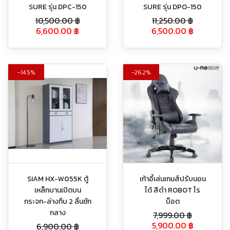
SURE รุ่น DPC-150
SURE รุ่น DPO-150
10,500.00
฿
11,250.00
฿
6,600.00
฿
6,500.00
฿
14.5%
26.2%
SIAM HX-W055K ตู้
เก้าอี้เล่นเกมส์ปรับนอน
เหล็กบานเปิดบน
ได้ สีดำ ROBOT โร
กระจก-ล่างทึบ 2 ลิ้นชัก
บ็อต
กลาง
7,999.00
฿
5,900.00
฿
6,900.00
฿