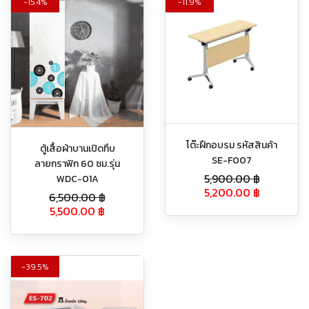
15.4%
11.9%
โต๊ะฝึกอบรม รหัสสินค้า
ตู้เสื้อผ้าบานเปิดทึบ
SE-F007
ลายกราฟิก 60 ซม.รุ่น
5,900.00
฿
WDC-01A
5,200.00
฿
6,500.00
฿
5,500.00
฿
39.5%