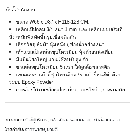
เก้าอี้สำนักงาน
ขนาด W66 x D87 x H118-128 CM.
เหล็กแป๊ปกลม 3/4 หนา 1 mm. และ เหล็กแบบเสริมที่
นั่ง+พนักพิง ดัดขึ้นรูปเชื่อมติดกัน
เลือกวัสดุ หุ้มผ้า หุ้มหนัง บุฟองน้ำอย่างหนา
เท้าแขนเป็นเหล็กชุบโครเมี่ยม หุ้มด้วยหนังเทียม
มีแป้นโยกใหญ่ แกนโช๊คปรับสูง-ต่ำ
ขาเหล็กชุบโครเมี่ยม 5 แฉก ใส่ลูกล้อพลาสติก
แขนและขาเก้าอี้ชุบโครเมี่ยม / ขาเก้าอี้พ่นสีดำด้วย
ระบบ Epoxy Powder
ขาเหลือกได้ ขาเหล็กชุบโครเมี่ยม , ขาเหล็กดำ , ขาพลาสติก
หมวดหมู่:
เก้าอี้ผู้บริหาร
,
เฟอร์นิเจอร์สำนักงาน
,
เก้าอี้สำนักงาน
ป้ายกำกับ:
ราคาพิเศษ
,
ขายดี