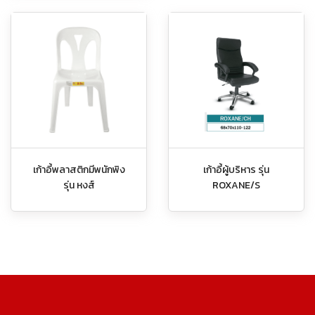
เก้าอี้พลาสติกมีพนักพิง
เก้าอี้ผู้บริหาร รุ่น
รุ่น หงส์
ROXANE/S