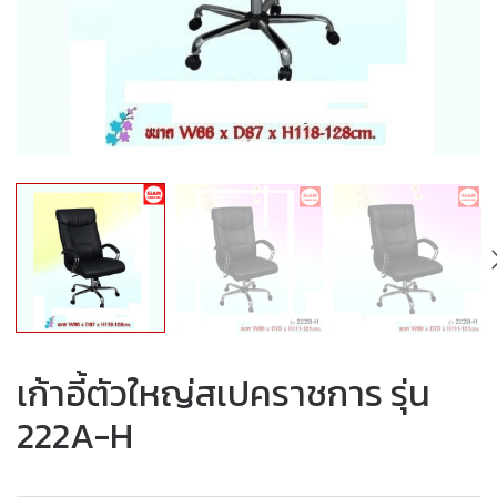
เก้าอี้ตัวใหญ่สเปคราชการ รุ่น
222A-H