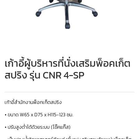
เก้าอี้ผู้บริหารที่นั่งเสริมพ็อคเก็ต
สปริง รุ่น CNR 4-SP
เก้าอี้สำนักงานพ็อกเก็ตสปริง
• ขนาด W65 x D75 x H115-123 ซม.
• ปรับสูงต่ำได้ด้วยระบบ (โช๊คแก๊ส)