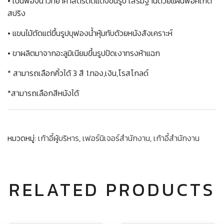
• เป็นฟองน้ำวิทยาศาสตร์ตัดแต่งขึ้นรูป เสริมฐานด้วยแผ่นพ็อคเก็ต
สปริง
• แขนไม้ตัดแต่ขึ้นรูปบุฟองน้ำหุ้มทับด้วยหนังสังเคราะห์
• ขาผลิตมาจากอะลูมิเนียมขึ้นรูปปัดเงาทรงห้าแฉก
* สามารถเลือกคิ้วได้ 3 สี 1.ทอง,เงิน,โรสโกลด์
*สามารถเลือกสีหนังได้
หมวดหมู่:
เก้าอี้ผู้บริหาร
,
เฟอร์นิเจอร์สำนักงาน
,
เก้าอี้สำนักงาน
RELATED PRODUCTS