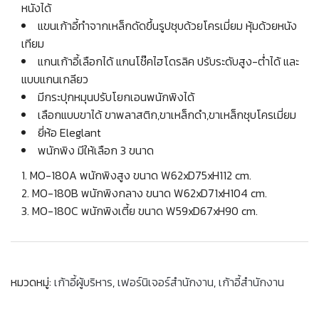
หนังได้
แขนเก้าอี้ทำจากเหล็กดัดขึ้นรูปชุบด้วยโครเมี่ยม หุ้มด้วยหนัง
เทียม
แกนเก้าอี้เลือกได้ แกนโช๊คไฮโดรลิค ปรับระดับสูง-ต่ำได้ และ
แบบแกนเกลียว
มีกระปุกหมุนปรับโยกเอนพนักพิงได้
เลือกแบบขาได้ ขาพลาสติก,ขาเหล็กดำ,ขาเหล็กชุบโครเมี่ยม
ยี่ห้อ Eleglant
พนักพิง มีให้เลือก 3 ขนาด
MO-180A พนักพิงสูง ขนาด W62xD75xH112 cm.
MO-180B พนักพิงกลาง ขนาด W62xD71xH104 cm.
MO-180C พนักพิงเตี้ย ขนาด W59xD67xH90 cm.
หมวดหมู่:
เก้าอี้ผู้บริหาร
,
เฟอร์นิเจอร์สำนักงาน
,
เก้าอี้สำนักงาน