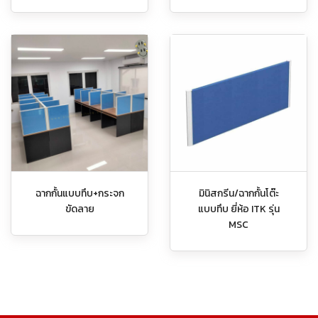
ฉากกั้นแบบทึบ+กระจก
มินิสกรีน/ฉากกั้นโต๊ะ
ขัดลาย
แบบทึบ ยี่ห้อ ITK รุ่น
MSC