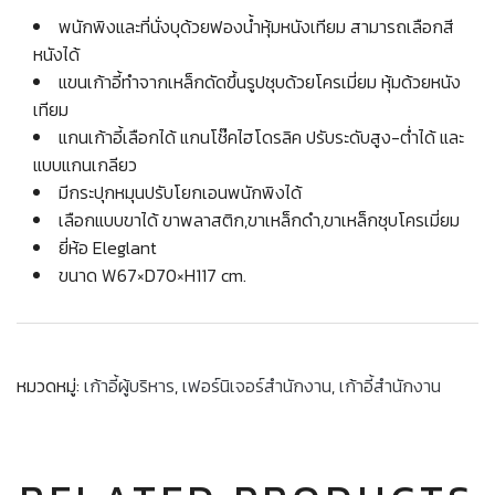
พนักพิงและที่นั่งบุด้วยฟองน้ำหุ้มหนังเทียม สามารถเลือกสี
หนังได้
แขนเก้าอี้ทำจากเหล็กดัดขึ้นรูปชุบด้วยโครเมี่ยม หุ้มด้วยหนัง
เทียม
แกนเก้าอี้เลือกได้ แกนโช๊คไฮโดรลิค ปรับระดับสูง-ต่ำได้ และ
แบบแกนเกลียว
มีกระปุกหมุนปรับโยกเอนพนักพิงได้
เลือกแบบขาได้ ขาพลาสติก,ขาเหล็กดำ,ขาเหล็กชุบโครเมี่ยม
ยี่ห้อ Eleglant
ขนาด W67×D70×H117 cm.
หมวดหมู่:
เก้าอี้ผู้บริหาร
,
เฟอร์นิเจอร์สำนักงาน
,
เก้าอี้สำนักงาน