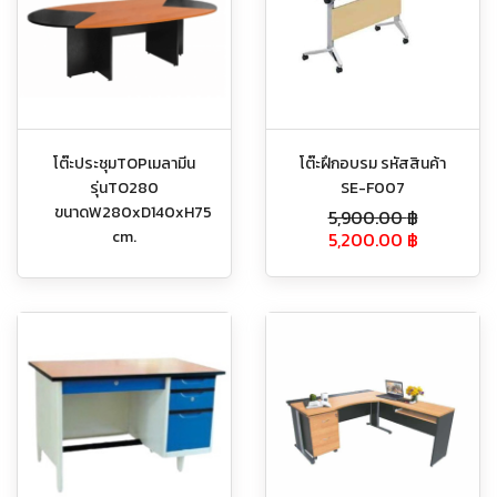
โต๊ะประชุมTOPเมลามีน
โต๊ะฝึกอบรม รหัสสินค้า
รุ่นTO280
SE-F007
ขนาดW280xD140xH75
5,900.00
฿
cm.
5,200.00
฿