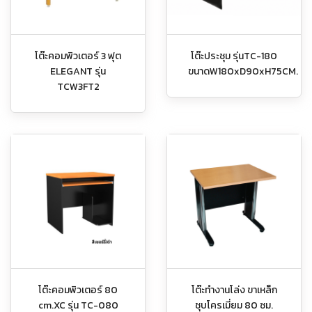
โต๊ะคอมพิวเตอร์ 3 ฟุต
โต๊ะประชุม รุ่นTC-180
ELEGANT รุ่น
ขนาดW180xD90xH75CM.
TCW3FT2
โต๊ะคอมพิวเตอร์ 80
โต๊ะทำงานโล่ง ขาเหล็ก
cm.XC รุ่น TC-080
ชุบโครเมี่ยม 80 ซม.