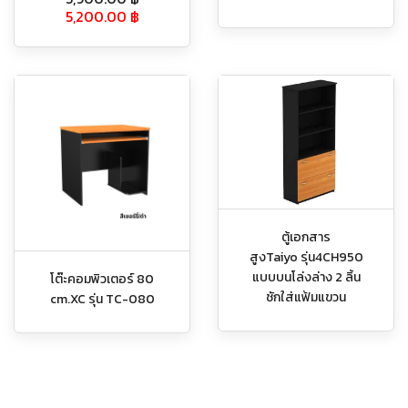
5,200.00
฿
ตู้เอกสาร
สูงTaiyo รุ่น4CH950
แบบบนโล่งล่าง 2 ลิ้น
โต๊ะคอมพิวเตอร์ 80
ชักใส่แฟ้มแขวน
cm.XC รุ่น TC-080