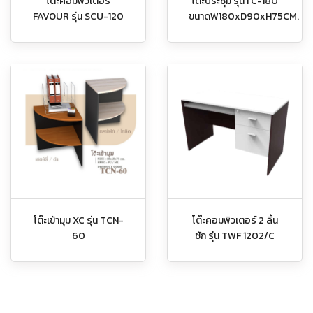
โต๊ะคอมพิวเตอร์
โต๊ะประชุม รุ่นTC-180
FAVOUR รุ่น SCU-120
ขนาดW180xD90xH75CM.
โต๊ะเข้ามุม XC รุ่น TCN-
โต๊ะคอมพิวเตอร์ 2 ลิ้น
60
ชัก รุ่น TWF 1202/C