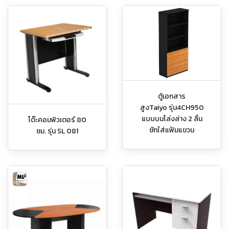
ตู้เอกสาร
สูงTaiyo รุ่น4CH950
แบบบนโล่งล่าง 2 ลิ้น
โต๊ะคอมพิวเตอร์ 80
ชักใส่แฟ้มแขวน
ซม. รุ่น SL 081