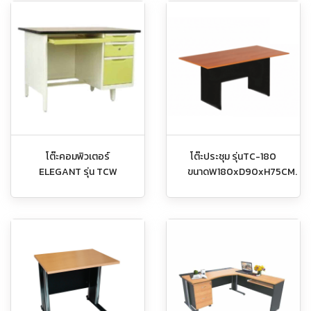
โต๊ะคอมพิวเตอร์
โต๊ะประชุม รุ่นTC-180
ELEGANT รุ่น TCW
ขนาดW180xD90xH75CM.