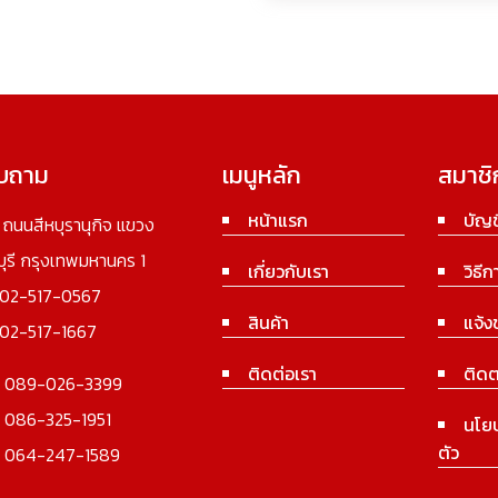
อบถาม
เมนูหลัก
สมาชิ
หน้าแรก
บัญช
3 ถนนสีหบุรานุกิจ แขวง
นบุรี กรุงเทพมหานคร 1
เกี่ยวกับเรา
วิธีก
02-517-0567
สินค้า
แจ้ง
02-517-1667
ติดต่อเรา
ติดต
:
089-026-3399
:
086-325-1951
นโย
ตัว
:
064-247-1589