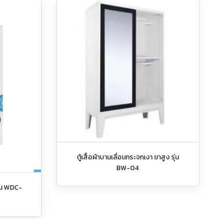
ตู้เสื้อผ้าบานเลื่อนกระจกเงา ขาสูง รุ่น
BW-04
ุ่น WDC-