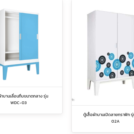
้อผ้าบานเลื่อนทึบขนาดกลาง รุ่น
WDC-03
ตู้เสื้อผ้าบานเปิดลายกราฟิก ร
02A