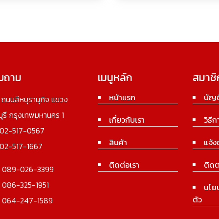
อบถาม
เมนูหลัก
สมาชิ
หน้าแรก
บัญช
3 ถนนสีหบุรานุกิจ แขวง
นบุรี กรุงเทพมหานคร 1
เกี่ยวกับเรา
วิธีก
02-517-0567
สินค้า
แจ้ง
02-517-1667
ติดต่อเรา
ติดต
:
089-026-3399
:
086-325-1951
นโย
ตัว
:
064-247-1589