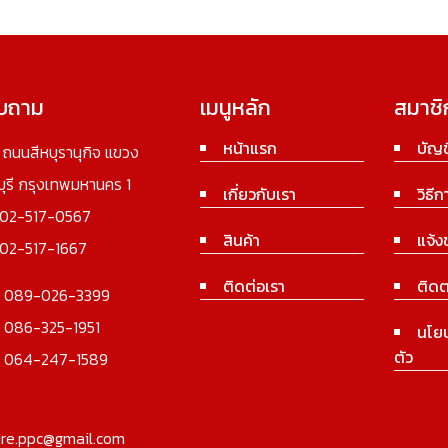
อบถาม
เมนูหลัก
สมาชิ
หน้าแรก
บัญช
3 ถนนสีหบุรานุกิจ แขวง
นบุรี กรุงเทพมหานคร 1
เกี่ยวกับเรา
วิธีก
02-517-0567
สินค้า
แจ้ง
02-517-1667
ติดต่อเรา
ติดต
:
089-026-3399
:
086-325-1951
นโย
ตัว
:
064-247-1589
ure.ppc@gmail.com