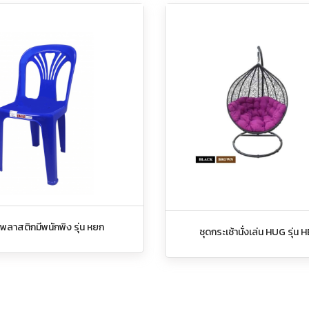
อี้พลาสติกมีพนักพิง รุ่น หยก
ชุดกระเช้านั่งเล่น HUG รุ่น