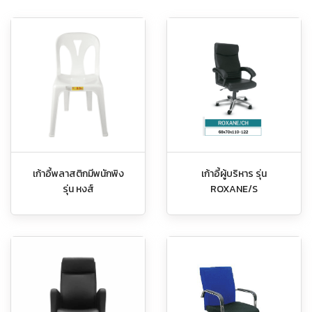
เก้าอี้พลาสติกมีพนักพิง
เก้าอี้ผู้บริหาร รุ่น
รุ่น หงส์
ROXANE/S