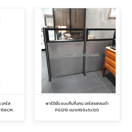
กระจกใส
พาร์ติชั่น แบบทึบกึ่งกระจกใสแฟลมดำ
x156CM.
PG1210 ขนาด100x5x120