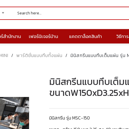
อร์สำนักงาน
เฟอร์นิเจอร์บ้าน
แคตตาล็อคสินค้า
วิธีการส
MINI
/
พาร์ติชั่นแบบทึบทั้งแผ่น
/
มินิสกรีนแบบทึบเต็มแผ่น ร
มินิสกรีนแบบทึบเต็มแ
ขนาดW150xD3.25xH
มินิสกรีน รุ่น MSC-150