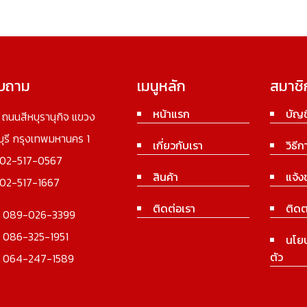
อบถาม
เมนูหลัก
สมาชิ
หน้าแรก
บัญช
3 ถนนสีหบุรานุกิจ แขวง
นบุรี กรุงเทพมหานคร 1
เกี่ยวกับเรา
วิธีก
02-517-0567
สินค้า
แจ้ง
02-517-1667
ติดต่อเรา
ติดต
:
089-026-3399
:
086-325-1951
นโย
ตัว
:
064-247-1589