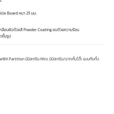
ร
rticle Board หนา 25 มม.
่นเคลือบผิวด้วยสี Powder Coating อบด้วยความร้อน
ขึ้นรูป
ฟฟิศ Partition มินิสกรีน Mini
,
มินิสกรีน/ฉากกั้นโต๊ะ แบบทึบทั้ง