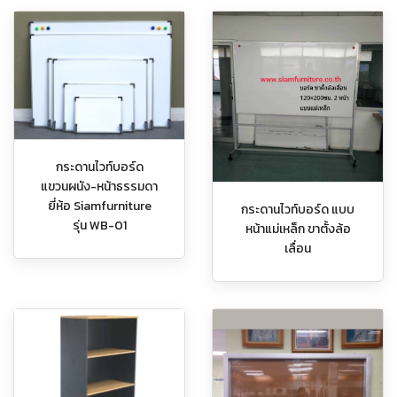
กระดานไวท์บอร์ด
แขวนผนัง-หน้าธรรมดา
ยี่ห้อ Siamfurniture
กระดานไวท์บอร์ด แบบ
รุ่น WB-01
หน้าแม่เหล็ก ขาตั้งล้อ
เลื่อน