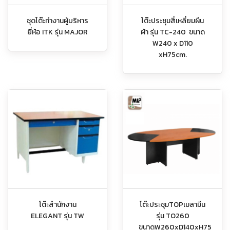
ชุดโต๊ะทำงานผู้บริหาร
โต๊ะประชุมสี่เหลี่ยมผืน
ยี่ห้อ ITK รุ่น MAJOR
ผ้า รุ่น TC-240 ขนาด
W240 x D110
xH75cm.
โต๊ะสำนักงาน
โต๊ะประชุมTOPเมลามีน
ELEGANT รุ่น TW
รุ่น TO260
ขนาดW260xD140xH75