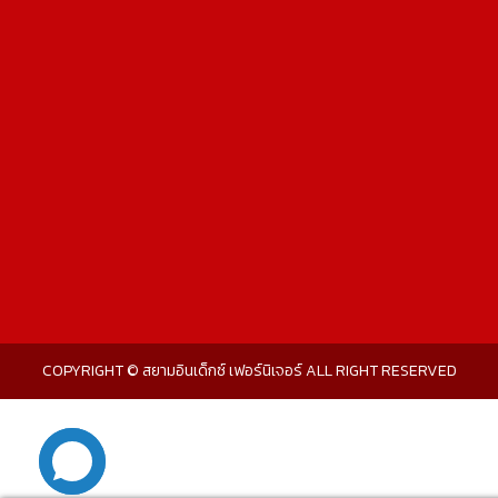
COPYRIGHT © สยามอินเด็กซ์ เฟอร์นิเจอร์ ALL RIGHT RESERVED