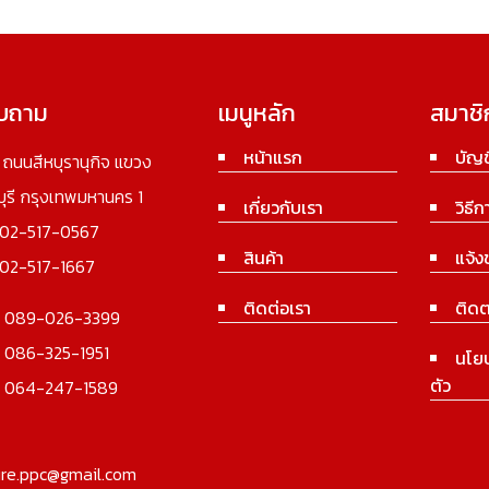
อบถาม
เมนูหลัก
สมาชิ
หน้าแรก
บัญช
3 ถนนสีหบุรานุกิจ แขวง
นบุรี กรุงเทพมหานคร 1
เกี่ยวกับเรา
วิธีก
02-517-0567
สินค้า
แจ้ง
02-517-1667
ติดต่อเรา
ติดต
:
089-026-3399
:
086-325-1951
นโย
ตัว
:
064-247-1589
ure.ppc@gmail.com