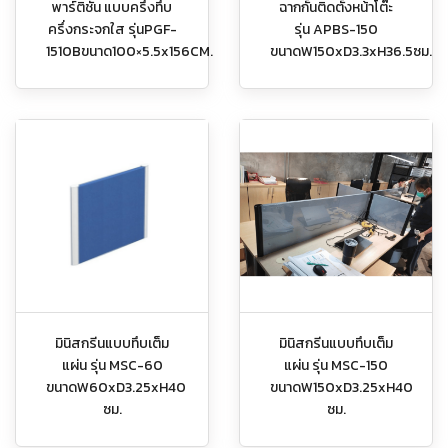
พาร์ติชั่น แบบครึ่งทึบ
ฉากกั้นติดตั้งหน้าโต๊ะ
ครึ่งกระจกใส รุ่นPGF-
รุ่น APBS-150
1510Bขนาด100×5.5x156CM.
ขนาดW150xD3.3xH36.5ซม.
มินิสกรีนแบบทึบเต็ม
มินิสกรีนแบบทึบเต็ม
แผ่น รุ่น MSC-60
แผ่น รุ่น MSC-150
ขนาดW60xD3.25xH40
ขนาดW150xD3.25xH40
ซม.
ซม.