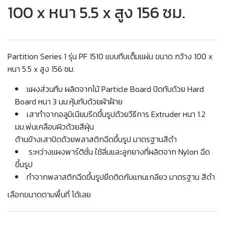
100 x หนา 5.5 x สูง 156 ซม.
Partition Series 1 รุ่น PF 1510 แบบทึบเต็มแผ่น ขนาด กว้าง 100 x
หนา 5.5 x สูง 156 ซม.
แผงส่วนทึบ ผลิตจากไม้ Particle Board ปิดทับด้วย Hard
Board หนา 3 มม.หุ้มทับด้วยผ้าฝ้าย
เสาทําจากอลูมิเนียมรีดขึ้นรูปด้วยวีธีการ Extruder หนา 1.2
มม.พ่นเคลือบผิวด้วยสีฝุ่น
ด้านข้างเสาปิดด้วยพลาสติกฉีดขึ้นรูป มาตรฐานสีดำ
ระหว่างแผงพาร์ติชั่น ใช้ลิ่มและลูกยางที่ผลิตจาก Nylon ฉีด
ขึ้นรูป
ทำจากพลาสติกฉีดขึ้นรูปยึดติดกับแกนเกลียว มาตรฐาน สีดำ
เลือกขนาดตามพื้นที่ ได้เลย