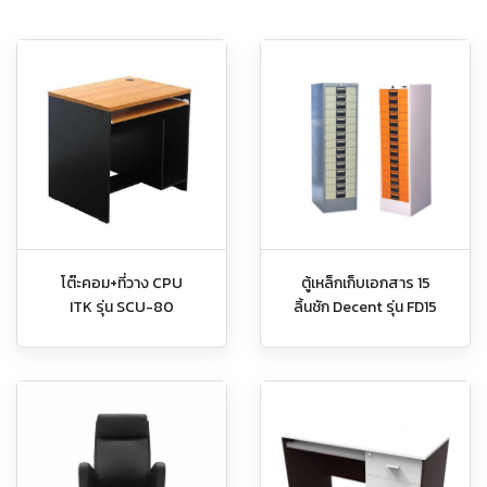
โต๊ะคอม+ที่วาง CPU
ตู้เหล็กเก็บเอกสาร 15
ITK รุ่น SCU-80
ลิ้นชัก Decent รุ่น FD15