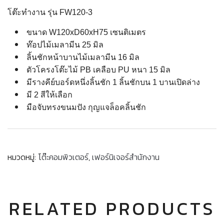
โต๊ะทำงาน รุ่น FW120-3
ขนาด W120xD60xH75 เซนติเมตร
ท๊อปไม้เมลามีน 25 มิล
ลิ้นชักหน้าบานไม้เมลามีน 16 มิล
ตัวโครงโต๊ะไม้ PB เคลือบ PU หนา 15 มิล
มีรางคีย์บอร์ดหนึ่งลิ้นชัก
1 ลิ้นชักบน 1 บานเปิดล่าง
มี 2 สีให้เลือก
มือจับทรงขนมปัง กุญแจล็อคลิ้นชัก
หมวดหมู่:
โต๊ะคอมพิวเตอร์
,
เฟอร์นิเจอร์สำนักงาน
RELATED PRODUCTS