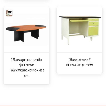
โต๊ะประชุมTOPเมลามีน
โต๊ะคอมพิวเตอร์
รุ่น TO260
ELEGANT รุ่น TCW
ขนาดW260xD140xH75
cm.