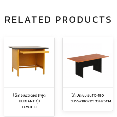
RELATED PRODUCTS
โต๊ะคอมพิวเตอร์ 3 ฟุต
โต๊ะประชุม รุ่นTC-180
ELEGANT รุ่น
ขนาดW180xD90xH75CM.
TCW3FT2