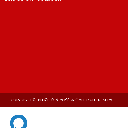
COPYRIGHT © สยามอินเด็กซ์ เฟอร์นิเจอร์ ALL RIGHT RESERVED