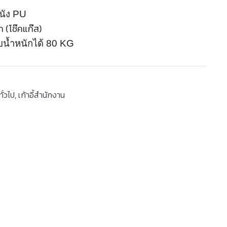
หนัง PU
ก (โช๊คแก๊ส)
ับน้ำหนักได้ 80 KG
ทั่วไป
,
เก้าอี้สำนักงาน