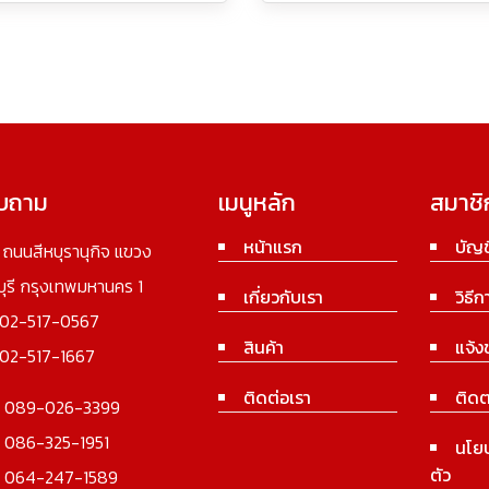
อบถาม
เมนูหลัก
สมาชิ
หน้าแรก
บัญช
3 ถนนสีหบุรานุกิจ แขวง
นบุรี กรุงเทพมหานคร 1
เกี่ยวกับเรา
วิธีก
02-517-0567
สินค้า
แจ้ง
02-517-1667
ติดต่อเรา
ติดต
:
089-026-3399
:
086-325-1951
นโย
ตัว
:
064-247-1589