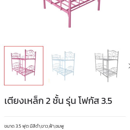
เตียงเหล็ก 2 ชั้น รุ่น โฟกัส 3.5
ขนาด 3.5 ฟุต มีสีดำ,ขาว,ฟ้า,ชมพู