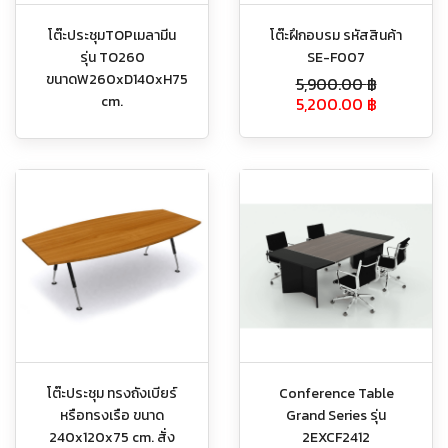
โต๊ะประชุมTOPเมลามีน
โต๊ะฝึกอบรม รหัสสินค้า
รุ่น TO260
SE-F007
ขนาดW260xD140xH75
5,900.00
฿
cm.
5,200.00
฿
โต๊ะประชุม ทรงถังเบียร์
Conference Table
หรือทรงเรือ ขนาด
Grand Series รุ่น
240x120x75 cm. สั่ง
2EXCF2412