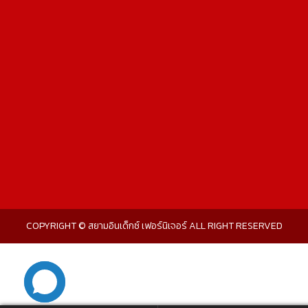
COPYRIGHT © สยามอินเด็กซ์ เฟอร์นิเจอร์ ALL RIGHT RESERVED