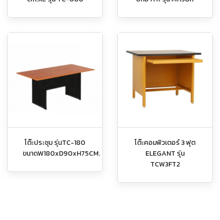
โต๊ะประชุม รุ่นTC-180
โต๊ะคอมพิวเตอร์ 3 ฟุต
ขนาดW180xD90xH75CM.
ELEGANT รุ่น
TCW3FT2