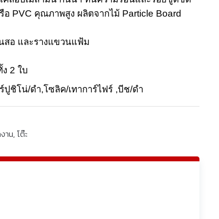
หรือ PVC คุณภาพสูง ผลิตจากไม้ Particle Board
ดดินสอ และรางแขวนแฟ้ม
ั้ง 2 ใบ
าร์ปูชิโน่/ดำ,โซลิค/เทาการ์ไฟร์ ,บีช/ดำ
ักงาน
,
โต๊ะ