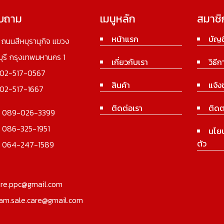
อบถาม
เมนูหลัก
สมาชิ
หน้าแรก
บัญช
3 ถนนสีหบุรานุกิจ แขวง
นบุรี กรุงเทพมหานคร 1
เกี่ยวกับเรา
วิธีก
02-517-0567
สินค้า
แจ้ง
02-517-1667
ติดต่อเรา
ติดต
:
089-026-3399
:
086-325-1951
นโย
ตัว
:
064-247-1589
ure.ppc@gmail.com
iam.sale.care@gmail.com