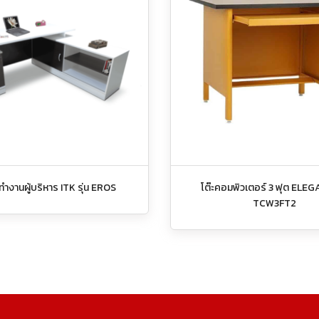
ะทำงานผู้บริหาร ITK รุ่น EROS
โต๊ะคอมพิวเตอร์ 3 ฟุต ELEGA
TCW3FT2