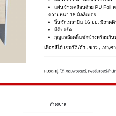
แผ่นข้างเคลือบด้วย PU Foil 
ความหนา 18 มิลลิเมตร
ลิ้นชักเมลามีน 16 มม. มีถา
มีคีบอร์ด
กุญแจล๊อคลิ้นชักข้างพร้อมกันท
เลือกสีได้ เชอร์รี /ดำ , ขาว , เทา,ค
หมวดหมู่:
โต๊ะคอมพิวเตอร์
,
เฟอร์นิเจอร์สำน
คำอธิบาย