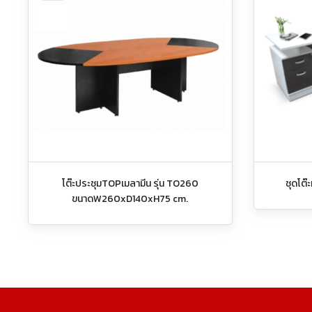
โต๊ะประชุมTOPเมลามีน รุ่น TO260
ชุดโต๊
ขนาดW260xD140xH75 cm.