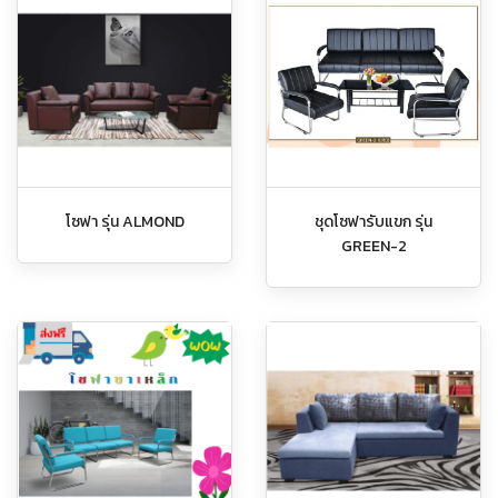
โซฟา รุ่น ALMOND
ชุดโซฟารับแขก รุ่น
GREEN-2