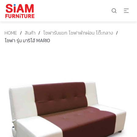
HOME
/
สินค้า
/
โซฟารับแขก โซฟาพักผ่อน โต๊ะกลาง
/
โซฟา รุ่น มาริโอ้ MARIO