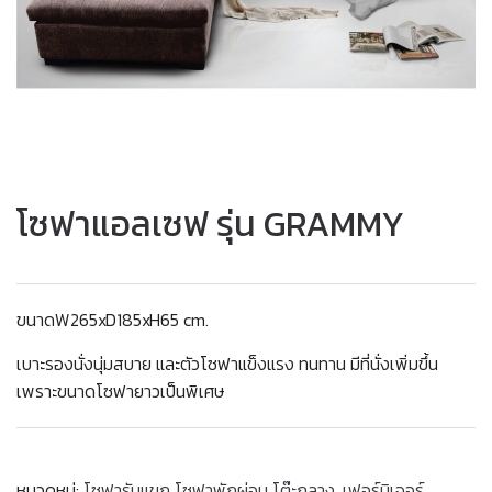
โซฟาแอลเซฟ รุ่น GRAMMY
ขนาดW265xD185xH65 cm.
เบาะรองนั่งนุ่มสบาย และตัวโซฟาแข็งแรง ทนทาน มีที่นั่งเพิ่มขึ้น
เพราะขนาดโซฟายาวเป็นพิเศษ
หมวดหมู่:
โซฟารับแขก โซฟาพักผ่อน โต๊ะกลาง
,
เฟอร์นิเจอร์