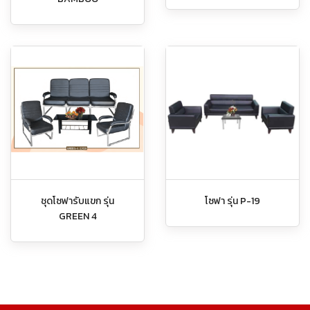
ชุดโซฟารับแขก รุ่น
โซฟา รุ่น P-19
GREEN 4