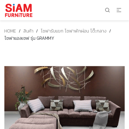
HOME
/
สินค้า
/
โซฟารับแขก โซฟาพักผ่อน โต๊ะกลาง
/
โซฟาแอลเซฟ รุ่น GRAMMY