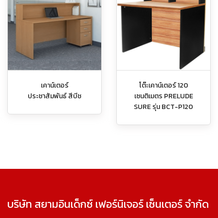
เคาน์เตอร์
โต๊ะเคาน์เตอร์ 120
ประชาสัมพันธ์ สีบีช
เซนติเมตร PRELUDE
SURE รุ่น BCT-P120
บริษัท สยามอินเด็กซ์ เฟอร์นิเจอร์ เซ็นเตอร์ จำกัด