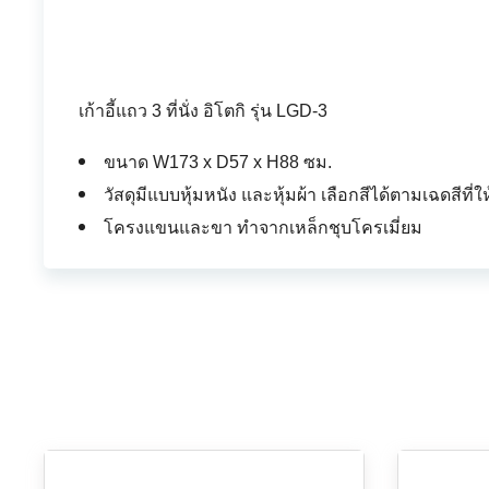
เก้าอี้แถว 3 ที่นั่ง อิโตกิ รุ่น LGD-3
ขนาด W173 x D57 x H88 ซม.
วัสดุมีแบบหุ้มหนัง และหุ้มผ้า เลือกสีได้ตามเฉดสีที่ให
โครงแขนและขา ทำจากเหล็กชุบโครเมี่ยม