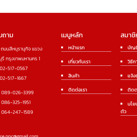
อบถาม
เมนูหลัก
สมาชิ
หน้าแรก
บัญช
3 ถนนสีหบุรานุกิจ แขวง
นบุรี กรุงเทพมหานคร 1
เกี่ยวกับเรา
วิธีก
02-517-0567
สินค้า
แจ้ง
02-517-1667
ติดต่อเรา
ติดต
:
089-026-3399
:
086-325-1951
นโย
ตัว
:
064-247-1589
ure.ppc@gmail.com