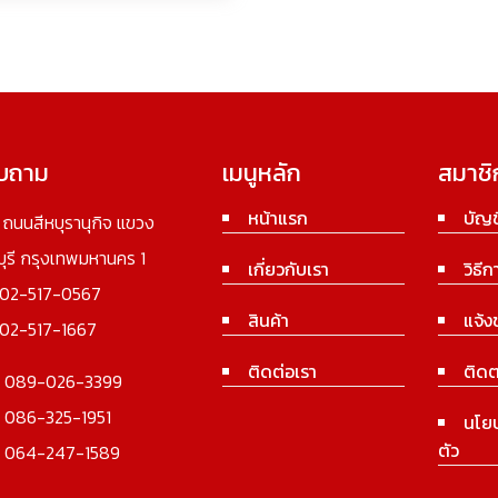
อบถาม
เมนูหลัก
สมาชิ
หน้าแรก
บัญช
3 ถนนสีหบุรานุกิจ แขวง
นบุรี กรุงเทพมหานคร 1
เกี่ยวกับเรา
วิธีก
02-517-0567
สินค้า
แจ้ง
02-517-1667
ติดต่อเรา
ติดต
:
089-026-3399
:
086-325-1951
นโย
ตัว
:
064-247-1589