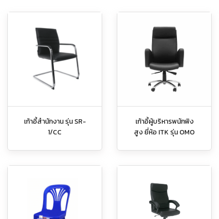
เก้าอี้สำนักงาน รุ่น SR-
เก้าอี้ผู้บริหารพนักพิง
1/CC
สูง ยี่ห้อ ITK รุ่น OMO