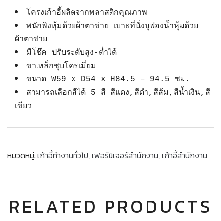
โครงเก้าอี้ผลิตจากพลาสติกคุณภาพ
พนักพิงหุ้มด้วยผ้าตาข่าย เบาะที่นั่งบุฟองน้ำหุ้มด้วย
ผ้าตาข่าย
มีโช๊ค ปรับระดับสูง-ต่ำได้
ขาเหล็กชุบโครเมี่ยม
ขนาด W59 x D54 x H84.5 – 94.5 ซม.
สามารถเลือกสีได้ 5 สี สีแดง,สีดำ,สีส้ม,สีน้ำเงิน,สี
เขียว
หมวดหมู่:
เก้าอี้ทำงานทั่วไป
,
เฟอร์นิเจอร์สำนักงาน
,
เก้าอี้สำนักงาน
RELATED PRODUCTS