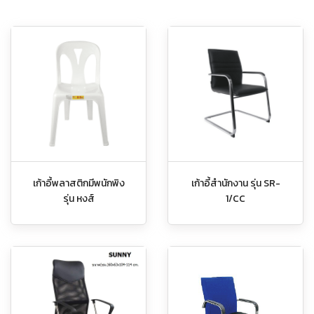
เก้าอี้พลาสติกมีพนักพิง
เก้าอี้สำนักงาน รุ่น SR-
รุ่น หงส์
1/CC