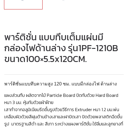
พาร์ติชั่น แบบทึบเต็มแผ่นมี
กล่องไฟด้านล่าง รุ่น1PF-1210B
ขนาด100×5.5x120CM.
พาร์ติชั่นแบบทึบความสูง 120 ซม. แบบมีกล่องไฟ ด้านล่าง
แผงส่วนทึบ ผลิตจากไม้ Particle Board ปิดทับด้วย Hard Board
หนา 3 มม. หุ้มทับด้วยผ้าฝ้าย
เสาทำจากอลูมิเนียมรีดขึ้นรูปด้วยวีธีการ Extruder หนา 1.2 มม.พ่น
เคลือบผิวด้วยสีฝุนด้านข้างเสาและฝาปิดเสา ปิดด้วยพลาสติกฉีดขึ้น
รูป มาตรฐานสีดำ และ สีเทา ระหว่างแผงพาร์ติชั่น ใช้ลิ่มและลูกยางที่