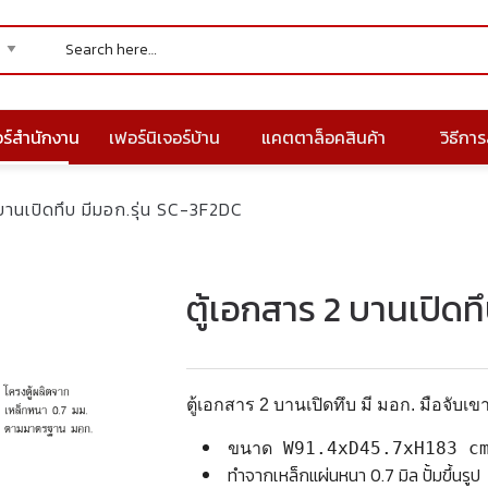
อร์สำนักงาน
เฟอร์นิเจอร์บ้าน
แคตตาล็อคสินค้า
วิธีการส
บานเปิดทึบ มีมอก.รุ่น SC-3F2DC
ตู้เอกสาร 2 บานเปิดท
ตู้เอกสาร 2 บานเปิดทึบ มี มอก. มือจั
ขนาด W91.4xD45.7xH183 c
ทำจากเหล็กแผ่นหนา 0.7 มิล ปั้มขึ้นรูป