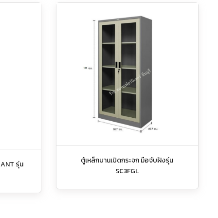
ตู้เหล็กบานเปิดกระจก มือจับฝังรุ่น
GANT รุ่น
SC3FGL