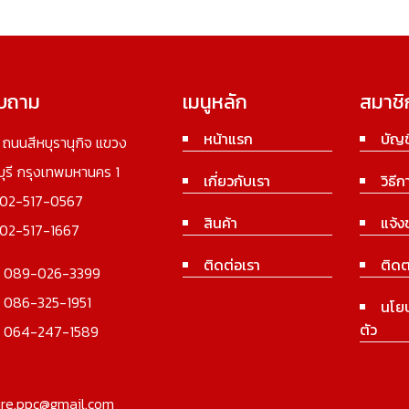
อบถาม
เมนูหลัก
สมาชิ
หน้าแรก
บัญช
3 ถนนสีหบุรานุกิจ แขวง
นบุรี กรุงเทพมหานคร 1
เกี่ยวกับเรา
วิธีก
02-517-0567
สินค้า
แจ้ง
02-517-1667
ติดต่อเรา
ติดต
:
089-026-3399
:
086-325-1951
นโย
ตัว
:
064-247-1589
ure.ppc@gmail.com