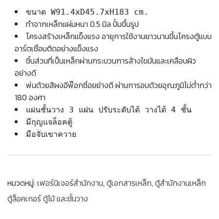
ขนาด W91.4xD45.7xH183 cm.
ทำจากเหล็กแผ่นหนา 0.5 มิล ปั้มขึ้นรูป
โครงสร้างเหล็กแข็งแรง อายุการใช้งานยาวนานขึ้นโครงตู้แบบ
อาร์ตเชื่อมติดอย่างแข็งแรง
ชิ้นส่วนที่เป็นเหล็กผ่านกระบวนการล้างไขมันและเคลือบผิว
อย่างดี
พ่นด้วยสีผงอีพ๊อกซี่อยย่างดี ผ่านการอบด้วยอุณภูมิไม่ต่ำกว่า
180 องศา
แผ่นชั้นวาง 3 แผ่น ปรับระดับได้ วางได้ 4 ชั้น
มีกุญแจล็อคตู้
มือจับเขาควาย
หมวดหมู่:
เฟอร์นิเจอร์สำนักงาน
,
ตู้เอกสารเหล็ก
,
ตู้สำนักงานเหล็ก
ตู้ล็อคเกอร์ ตู้ไม้ และชั้นวาง