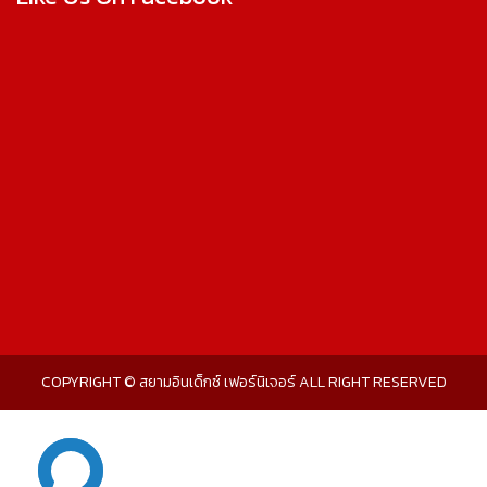
COPYRIGHT © สยามอินเด็กซ์ เฟอร์นิเจอร์ ALL RIGHT RESERVED