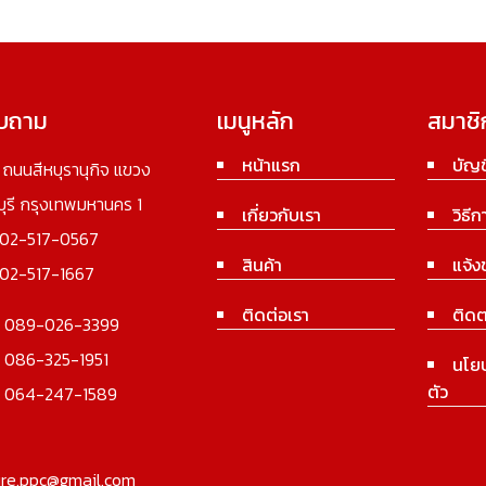
อบถาม
เมนูหลัก
สมาชิ
หน้าแรก
บัญช
3 ถนนสีหบุรานุกิจ แขวง
นบุรี กรุงเทพมหานคร 1
เกี่ยวกับเรา
วิธีก
02-517-0567
สินค้า
แจ้ง
02-517-1667
ติดต่อเรา
ติดต
:
089-026-3399
:
086-325-1951
นโย
ตัว
:
064-247-1589
ure.ppc@gmail.com