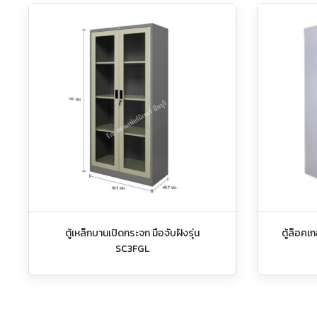
ตู้เหล็กบานเปิดกระจก มือจับฝังรุ่น
ตู้ล็อคเ
SC3FGL