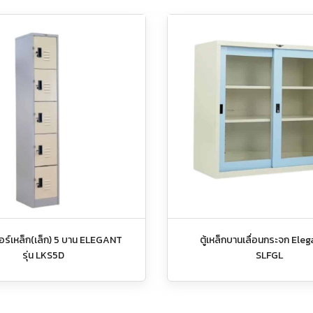
กอร์เหล็ก(เล็ก) 5 บาน ELEGANT
ตู้เหล็กบานเลื่อนกระจก Elega
รุ่น LKS5D
SLFGL