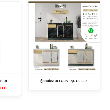
 BW-01
ตู้คอนโซล XCLUSIVE รุ่น GCS-121
00
฿