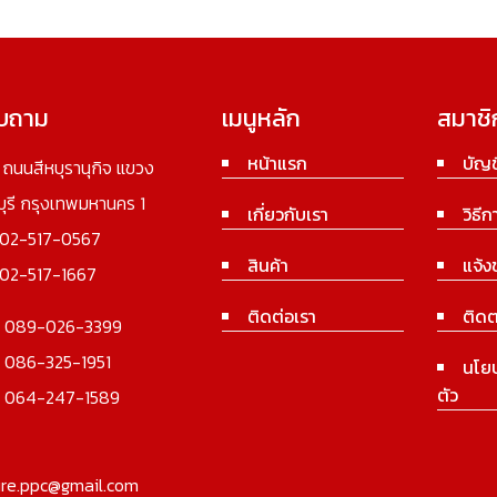
อบถาม
เมนูหลัก
สมาชิ
หน้าแรก
บัญช
3 ถนนสีหบุรานุกิจ แขวง
นบุรี กรุงเทพมหานคร 1
เกี่ยวกับเรา
วิธีก
02-517-0567
สินค้า
แจ้ง
02-517-1667
ติดต่อเรา
ติดต
:
089-026-3399
:
086-325-1951
นโย
ตัว
:
064-247-1589
ure.ppc@gmail.com