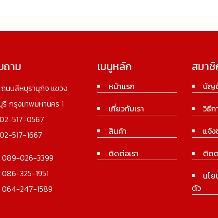
อบถาม
เมนูหลัก
สมาชิ
หน้าแรก
บัญช
3 ถนนสีหบุรานุกิจ แขวง
นบุรี กรุงเทพมหานคร 1
เกี่ยวกับเรา
วิธีก
02-517-0567
สินค้า
แจ้ง
02-517-1667
ติดต่อเรา
ติดต
:
089-026-3399
:
086-325-1951
นโย
ตัว
:
064-247-1589