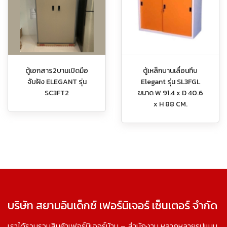
ตู้เอกสาร2บานเปิดมือ
ตู้เหล็กบานเลื่อนทึบ
จับฝัง ELEGANT รุ่น
Elegant รุ่น SL3FGL
SC3FT2
ขนาด W 91.4 x D 40.6
x H 88 CM.
บริษัท สยามอินเด็กซ์ เฟอร์นิเจอร์ เซ็นเตอร์ จำกัด
เราได้รวบรวมสินค้าเฟอร์นิเจอร์บ้าน – สำนักงาน หลากหลายรูปแบบ