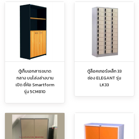
ตู้เก็บเอกสารขนาด
ตู้ล็อคเกอร์เหล็ก 33
กลาง บนโล่งล่างบาน
ช่อง ELEGANT รุ่น
เปิด ยี่ห้อ Smartform
LK33
รุ่น 5CM810