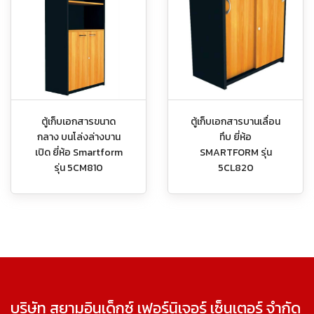
ตู้เก็บเอกสารขนาด
ตู้เก็บเอกสารบานเลื่อน
กลาง บนโล่งล่างบาน
ทึบ ยี่ห้อ
เปิด ยี่ห้อ Smartform
SMARTFORM รุ่น
รุ่น 5CM810
5CL820
บริษัท สยามอินเด็กซ์ เฟอร์นิเจอร์ เซ็นเตอร์ จำกัด